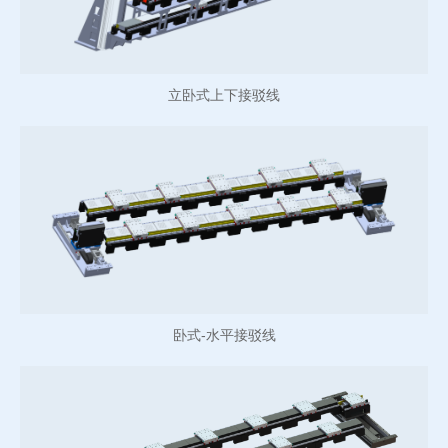
立卧式上下接驳线
卧式-水平接驳线